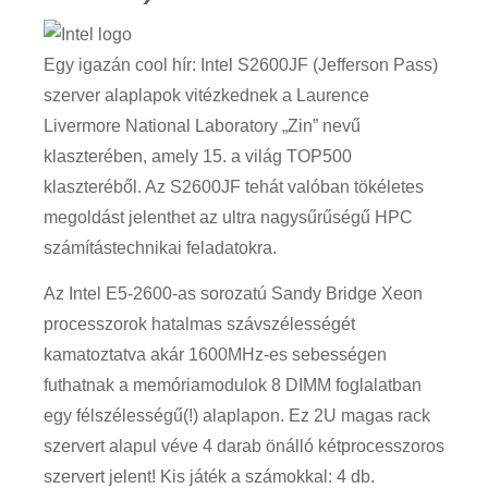
Egy igazán cool hír: Intel S2600JF (Jefferson Pass)
szerver alaplapok vitézkednek a Laurence
Livermore National Laboratory „Zin” nevű
klaszterében, amely 15. a világ TOP500
klaszteréből. Az S2600JF tehát valóban tökéletes
megoldást jelenthet az ultra nagysűrűségű HPC
számítástechnikai feladatokra.
Az Intel E5-2600-as sorozatú Sandy Bridge Xeon
processzorok hatalmas szávszélességét
kamatoztatva akár 1600MHz-es sebességen
futhatnak a memóriamodulok 8 DIMM foglalatban
egy félszélességű(!) alaplapon. Ez 2U magas rack
szervert alapul véve 4 darab önálló kétprocesszoros
szervert jelent! Kis játék a számokkal: 4 db.