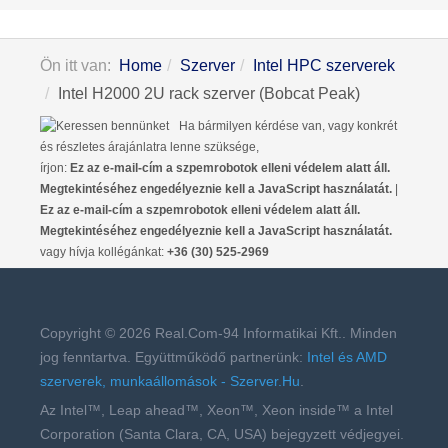
Ön itt van:
Home
Szerver
Intel HPC szerverek
Intel H2000 2U rack szerver (Bobcat Peak)
Ha bármilyen kérdése van, vagy konkrét
és részletes árajánlatra lenne szüksége,
írjon:
Ez az e-mail-cím a szpemrobotok elleni védelem alatt áll.
Megtekintéséhez engedélyeznie kell a JavaScript használatát.
|
Ez az e-mail-cím a szpemrobotok elleni védelem alatt áll.
Megtekintéséhez engedélyeznie kell a JavaScript használatát.
vagy hívja kollégánkat:
+36 (30) 525-2969
Copyright © 2026 Real.Com-94 Informatikai Kft.. Minden
jog fenntartva. Együttműködő partnerünk:
Intel és AMD
szerverek, munkaállomások - Szerver.Hu
.
Az Intel™, Leap ahead™, Xeon™, Xeon inside™ a Intel
Corporation (Santa Clara, CA, USA) bejegyzett védjegyei.