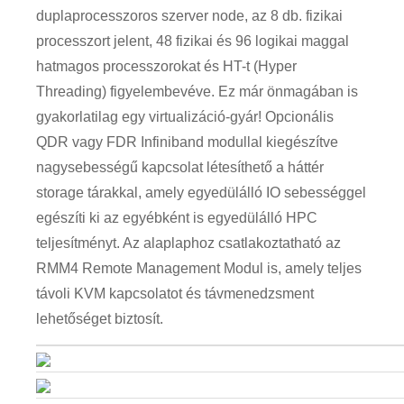
duplaprocesszoros szerver node, az 8 db. fizikai
processzort jelent, 48 fizikai és 96 logikai maggal
hatmagos processzorokat és HT-t (Hyper
Threading) figyelembevéve. Ez már önmagában is
gyakorlatilag egy virtualizáció-gyár! Opcionális
QDR vagy FDR Infiniband modullal kiegészítve
nagysebességű kapcsolat létesíthető a háttér
storage tárakkal, amely egyedülálló IO sebességgel
egészíti ki az egyébként is egyedülálló HPC
teljesítményt. Az alaplaphoz csatlakoztatható az
RMM4 Remote Management Modul is, amely teljes
távoli KVM kapcsolatot és távmenedzsment
lehetőséget biztosít.